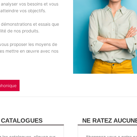
r analyser vos besoins et vous
atteindre vos objectifs.
 démonstrations et essais que
ité de nos produits.
e vous proposer les moyens de
 les mettre en œuvre avec nos
phonique
U CATALOGUES
NE RATEZ AUCUN
r les catalogues, cliquez sur
Abonnnez vous a notre ne