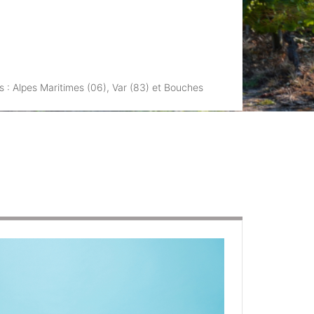
s : Alpes Maritimes (06), Var (83) et Bouches