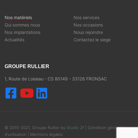
Nos matériels
Nos services
Qui sommes nous
Nos occasions
Nos implantations
Nous rejoindre
Actualités
Contactez le siege
GROUPE RULLIER
1, Route de Loiseau - CS 80149 - 33126 FRONSAC
© 2015-2021, Groupe Rullier by
Studio 2f
|
Condition générale
d'utilisation
|
Mentions légales