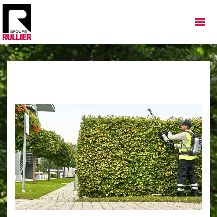
MATÉRIELS
QUI SOMMES NOUS
NOS IMPLANTATIONS
NOS ACTUALITÉS
NOS SERVICES
NOS OCCASIONS
NOUS REJOINDRE