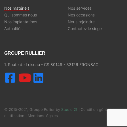
Nos matériels
Nos services
Qui sommes nous
Nos occasions
Nos implantations
Nous rejoindre
Actualités
Contactez le siege
GROUPE RULLIER
1, Route de Loiseau - CS 80149 - 33126 FRONSAC
© 2015-2021, Groupe Rullier by
Studio 2f
|
Condition générale
d'utilisation
|
Mentions légales