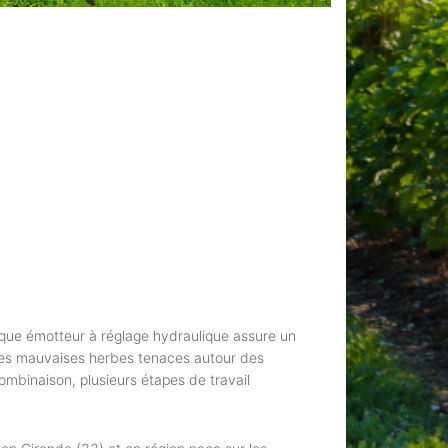
isque émotteur à réglage hydraulique assure un
 les mauvaises herbes tenaces autour des
combinaison, plusieurs étapes de travail