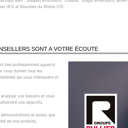
nterceps Bahr , disques émotteurs, châssis, doigts émietteurs, lames
 Var (83) et Bouches du Rhône (13).
NSEILLERS SONT A VOTRE ÉCOUTE
t des professionnels aguerris
ur vous donner tous les
atériels qui vous intéressent et
r analyser vos besoins et vous
atteindre vos objectifs.
 démonstrations et essais que
ité de nos produits.