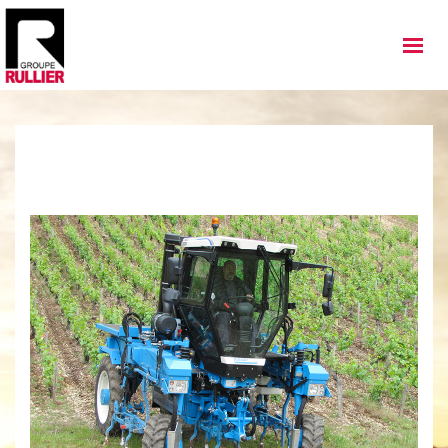
MATÉRIELS
QUI SOMMES NOUS
NOS IMPLANTATIONS
NOS ACTUALITÉS
NOS SERVICES
NOS OCCASIONS
NOUS REJOINDRE