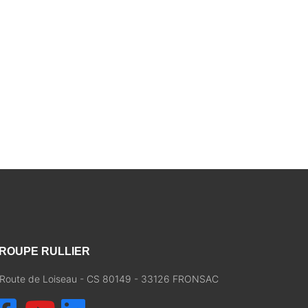
ROUPE RULLIER
, Route de Loiseau - CS 80149 - 33126 FRONSAC