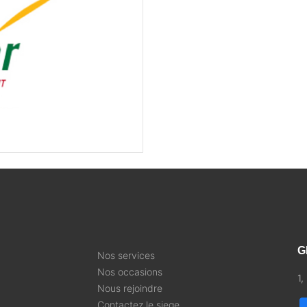
G
Nos services
Nos occasions
1
Nous rejoindre
Contactez le siege