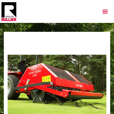
MATÉRIELS
QUI SOMMES NOUS
NOS IMPLANTATIONS
NOS ACTUALITÉS
NOS SERVICES
NOS OCCASIONS
NOUS REJOINDRE