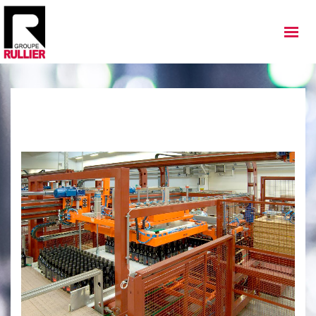
MATÉRIELS
QUI SOMMES NOUS
NOS IMPLANTATIONS
NOS ACTUALITÉS
NOS SERVICES
NOS OCCASIONS
NOUS REJOINDRE