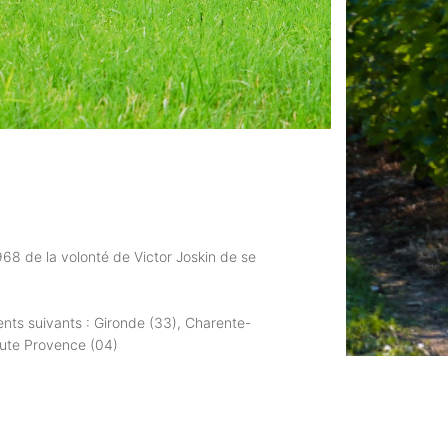
968 de la volonté de Victor Joskin de se
ents suivants : Gironde (33), Charente-
 Haute Provence (04)