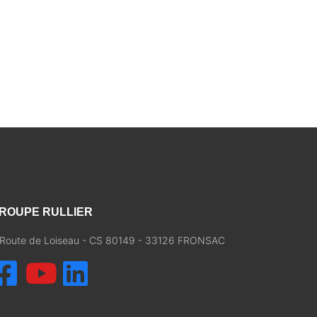
ROUPE RULLIER
, Route de Loiseau - CS 80149 - 33126 FRONSAC