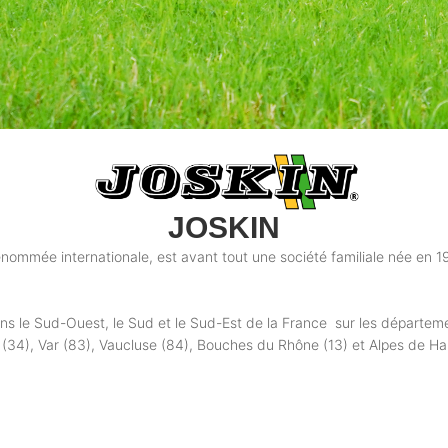
JOSKIN
enommée internationale, est avant tout une société familiale née en 1
dans le Sud-Ouest, le Sud et le Sud-Est de la France sur les départem
lt (34), Var (83), Vaucluse (84), Bouches du Rhône (13) et Alpes de