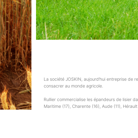
La société JOSKIN, aujourd’hui entreprise de r
consacrer au monde agricole.
Rullier commercialise les épandeurs de lisier 
Maritime (17), Charente (16), Aude (11), Hérau