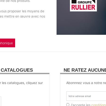
ité de nos produits.
e vous proposer les moyens de
 les mettre en œuvre avec nos
phonique
U CATALOGUES
NE RATEZ AUCUN
r les catalogues, cliquez sur
Abonnnez vous a notre ne
J'accepte les
conditions