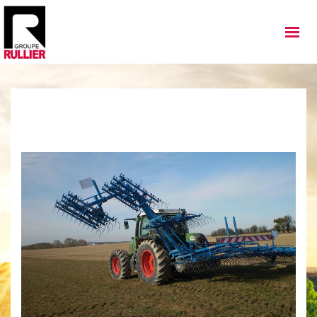
MATÉRIELS
QUI SOMMES NOUS
NOS IMPLANTATIONS
NOS ACTUALITÉS
NOS SERVICES
NOS OCCASIONS
NOUS REJOINDRE