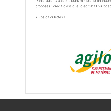
Dans tous les cas plusieurs modes de financem
proposés : crédit classique, crédit-bail ou locat
A vos calculettes !