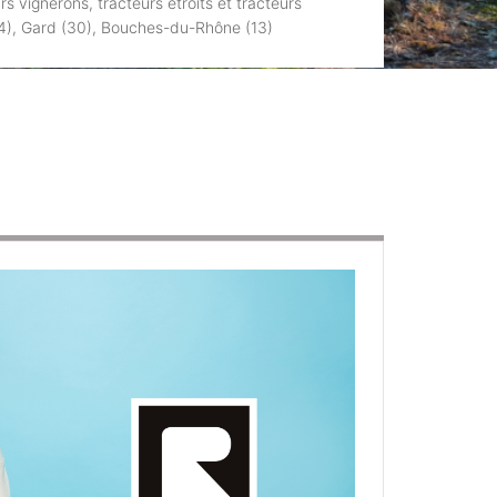
 vignerons, tracteurs étroits et tracteurs
 (34), Gard (30), Bouches-du-Rhône (13)