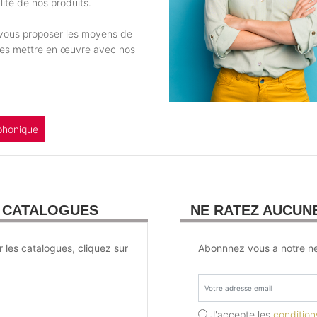
ité de nos produits.
e vous proposer les moyens de
 les mettre en œuvre avec nos
phonique
U CATALOGUES
NE RATEZ AUCUN
r les catalogues, cliquez sur
Abonnnez vous a notre ne
J'accepte les
conditions