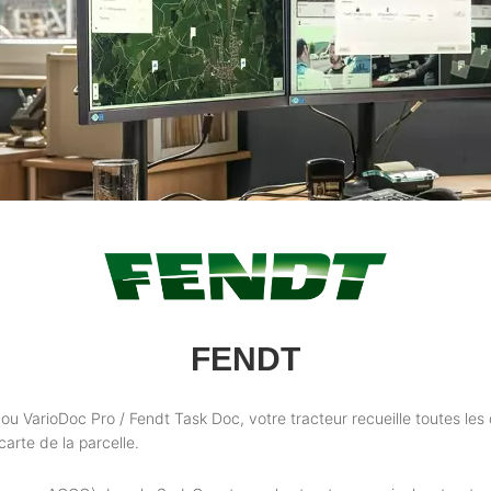
FENDT
 VarioDoc Pro / Fendt Task Doc, votre tracteur recueille toutes les 
arte de la parcelle.