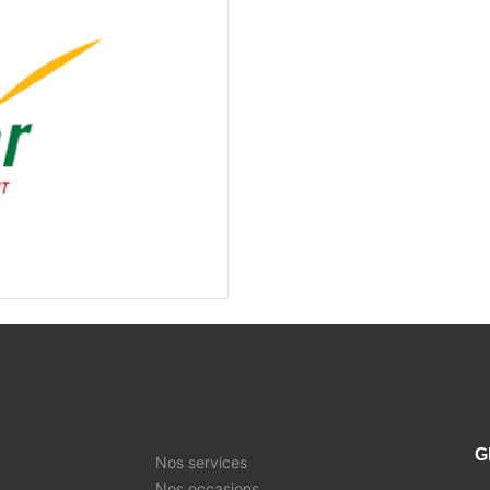
G
Nos services
Nos occasions