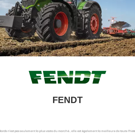
FENDT
dards
n'est pas seulement la plus vaste du marché , elle est également la meilleure de toute l'his